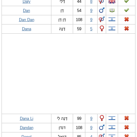
Daly
דָּלִי
44
8
Dan
דָּן
54
9
Dan Dan
דָּן דָּן
108
9
Dana
דָּנָה
59
5
Dana Li
דָּנָה לִי
99
9
Dandan
דנדן
108
9
Danel
דַנְאֵל
85
4