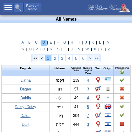
All Names
Random
Name
Advanced Search
All Names
Boy Names
Girl Names
Unisex Names
A
|
B
|
C
|
D
|
E
|
F
|
G
|
H
|
I
|
J
|
K
|
L
|
M
N
|
O
|
P
|
Q
|
R
|
S
|
T
|
U
|
V
|
W
|
X
|
Y
|
Z
Popular Names
1
2
3
4
5
6
<<
<
>
>>
Unique Names
English
Hebrew
Gematria
Numero-
Sex
Origin
International
Categories
Value
logical
Value
Celebs B. Days
Dafna
New!
דַּפְנָה
139
4
Dagan
דָגָן
57
3
Numerology
Dahlia
דָּלִיָּה
49
4
Add Name
Daisy, Daizy
דייזי
41
5
Contact Us
Dakar
דַּקָּר
304
7
Facebook
Dalit
דָּלִית
444
3