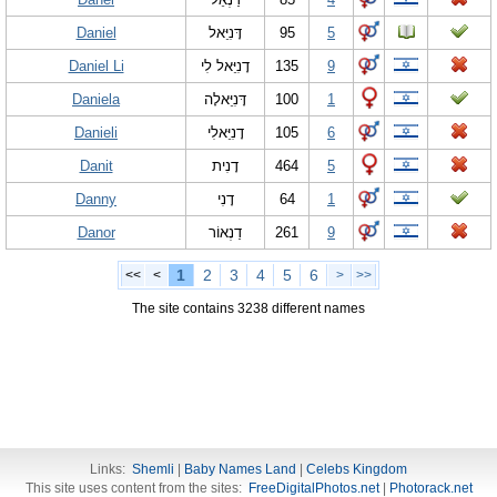
Daniel
דָּנִיֵּאל
95
5
Daniel Li
דָנִיֵּאל לִי
135
9
Daniela
דָּנִיֵּאלָה
100
1
Danieli
דָנִיֵּאלִי
105
6
Danit
דָנִית
464
5
Danny
דָנִי
64
1
Danor
דַנְאוֹר
261
9
1
2
3
4
5
6
<<
<
>
>>
The site contains 3238 different names
Links:
Shemli
|
Baby Names Land
|
Celebs Kingdom
This site uses content from the sites:
FreeDigitalPhotos.net
|
Photorack.net