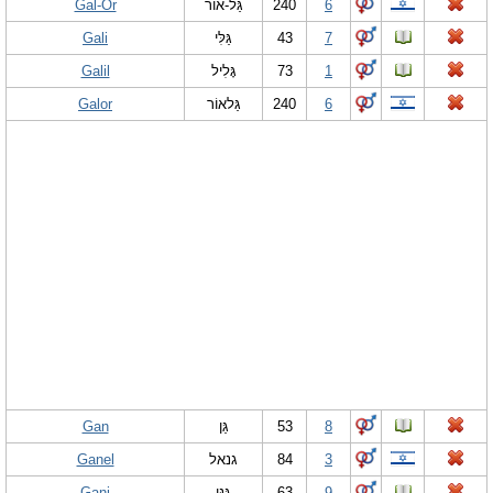
Gal-Or
גַּל-אוֹר
240
6
Gali
גַּלִּי
43
7
Galil
גָּלִיל
73
1
Galor
גַּלאוֹר
240
6
Gan
גַּן
53
8
Ganel
גנאל
84
3
Gani
גַּנִּי
63
9