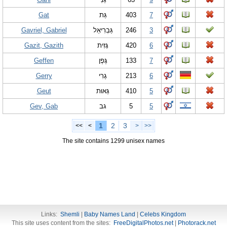
Gat
גַּת
403
7
Gavriel, Gabriel
גַּבְרִיאֵל
246
3
Gazit, Gazith
גָּזִית
420
6
Geffen
גֶּפֶן
133
7
Gerry
גֶרִי
213
6
Geut
גֵּאוּת
410
5
Gev, Gab
גב
5
5
1
2
3
<<
<
>
>>
The site contains 1299 unisex names
Links:
Shemli
|
Baby Names Land
|
Celebs Kingdom
This site uses content from the sites:
FreeDigitalPhotos.net
|
Photorack.net