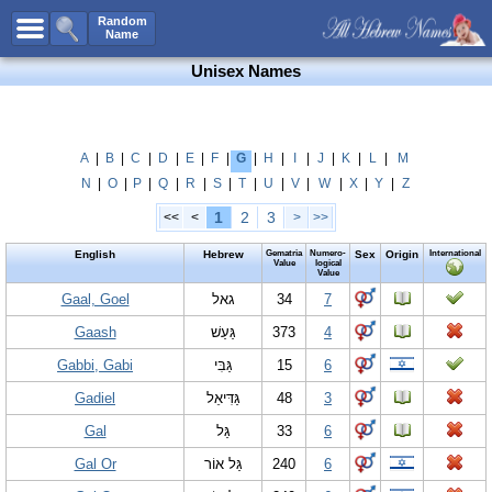
All Names
Random
Name
Advanced Search
Unisex Names
Boy Names
Girl Names
Unisex Names
A
|
B
|
C
|
D
|
E
|
F
|
G
|
H
|
I
|
J
|
K
|
L
|
M
N
|
O
|
P
|
Q
|
R
|
S
|
T
|
U
|
V
|
W
|
X
|
Y
|
Z
Popular Names
1
2
3
<<
<
>
>>
Unique Names
English
Hebrew
Gematria
Numero-
Sex
Origin
International
Categories
Value
logical
Value
Celebs B. Days
Gaal, Goel
New!
גאל
34
7
Gaash
גַּעַשׁ
373
4
Numerology
Gabbi, Gabi
גַּבִּי
15
6
Add Name
Gadiel
גַּדִּיאֵל
48
3
Contact Us
Gal
גַּל
33
6
Facebook
Gal Or
גַּל אוֹר
240
6