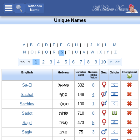
All Names
Random
Name
Advanced Search
Unique Names
Boy Names
Girl Names
Unisex Names
A
|
B
|
C
|
D
|
E
|
F
|
G
|
H
|
I
|
J
|
K
|
L
|
M
N
|
O
|
P
|
Q
|
R
|
S
|
T
|
U
|
V
|
W
|
X
|
Y
|
Z
Popular Names
1
2
3
4
5
6
7
8
9
10
<<
<
>
>>
Unique Names
English
Hebrew
Gematria
Numero-
Sex
Origin
International
Categories
Value
logical
Value
Celebs B. Days
Sa-El
New!
שא-אל
332
8
Sachaf
סַחַף
148
4
Numerology
Sachlav
סַחְלָב
100
1
Add Name
Sadot
שָׂדוֹת
710
8
Contact Us
Sagit
סַגִּית
473
5
Facebook
Sagiv
סַגִּיב
75
3