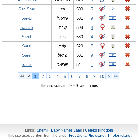
Sar, Sher
שר
500
5
Sar-El
שר-אל
531
9
Sarach
שָׂרַח
508
4
Saraf
שָׂרַף
580
4
Sarai
שָׂרַיי
520
7
Sarel
שראל
531
9
Sariel
שריאל
541
1
1
2
3
4
5
6
7
8
9
10
<<
<
>
>>
The site contains 2049 rare names
Links:
Shemli
|
Baby Names Land
|
Celebs Kingdom
This site uses content from the sites:
FreeDigitalPhotos.net
|
Photorack.net