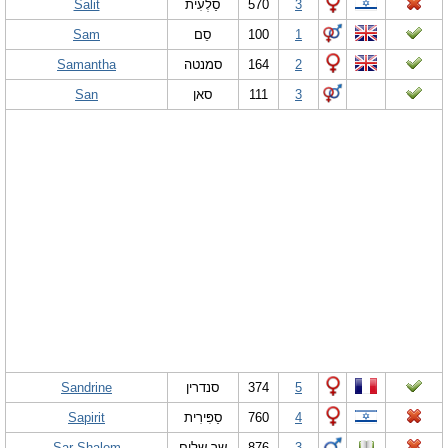
Salit
סַלְעִית
570
3
Sam
סֵם
100
1
Samantha
סמנטה
164
2
San
סאן
111
3
Sandrine
סנדרין
374
5
Sapirit
סַפִּירִית
760
4
Sar Shalom
שר שלום
876
3