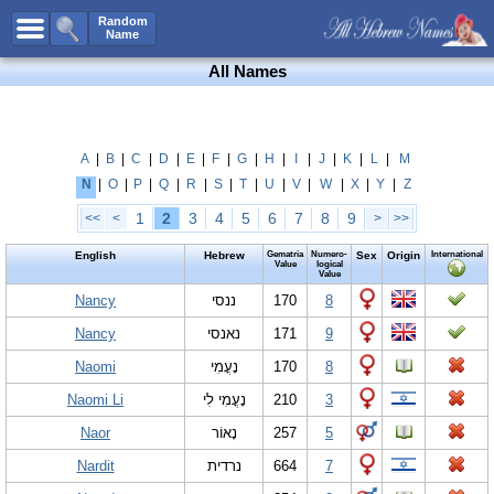
All Names
Random
Name
Advanced Search
All Names
Boy Names
Girl Names
Unisex Names
A
|
B
|
C
|
D
|
E
|
F
|
G
|
H
|
I
|
J
|
K
|
L
|
M
N
|
O
|
P
|
Q
|
R
|
S
|
T
|
U
|
V
|
W
|
X
|
Y
|
Z
Popular Names
1
2
3
4
5
6
7
8
9
<<
<
>
>>
Unique Names
English
Hebrew
Gematria
Numero-
Sex
Origin
International
Categories
Value
logical
Value
Celebs B. Days
Nancy
New!
ננסי
170
8
Nancy
נאנסי
171
9
Numerology
Naomi
נָעֳמִי
170
8
Add Name
Naomi Li
נָעֳמִי לִי
210
3
Contact Us
Naor
נָאוֹר
257
5
Facebook
Nardit
נרדית
664
7