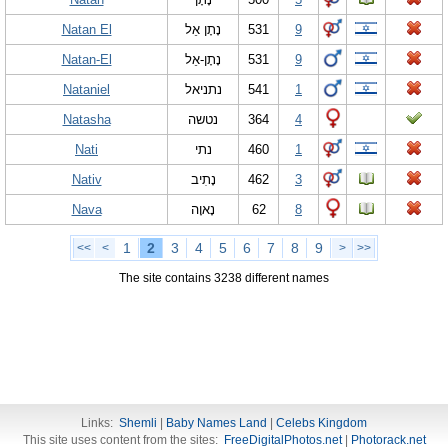
Natan El
נָתָן אֵל
531
9
Natan-El
נָתָן-אֵל
531
9
Nataniel
נתניאל
541
1
Natasha
נטשה
364
4
Nati
נתי
460
1
Nativ
נָתִיב
462
3
Nava
נָאוָה
62
8
1
2
3
4
5
6
7
8
9
<<
<
>
>>
The site contains 3238 different names
Links:
Shemli
|
Baby Names Land
|
Celebs Kingdom
This site uses content from the sites:
FreeDigitalPhotos.net
|
Photorack.net