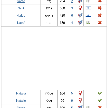
Nared
נֵרְדְּ
254
2
Narit
נרית
660
3
Narkis
נַרְקִיס
420
6
Nataf
נָטָף
139
4
Natalia
נטליה
104
5
Natalie
נָטָלִי
99
9
Natan
נָתָן
500
5