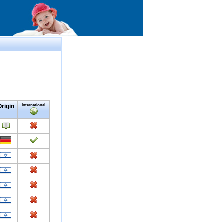
Origin
International