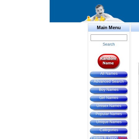
Main Menu
Search
All Names
Advanced Search
Boy Names
Girl Names
Unisex Names
Popular Names
Unique Names
Categories
Celebs B. Days
New!