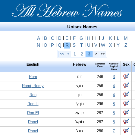
Unisex Names
A
|
B
|
C
|
D
|
E
|
F
|
G
|
H
|
I
|
J
|
K
|
L
|
M
N
|
O
|
P
|
Q
|
R
|
S
|
T
|
U
|
V
|
W
|
X
|
Y
|
Z
1
2
3
<<
<
>
>>
English
Hebrew
Gematria
Numero-
Sex
Value
logical
Value
Rom
רוֹם
246
3
Romi, Romy
רוֹמִי
256
4
Ron
רוֹן
256
4
Ron Li
רוֹן לִי
296
8
Ron-El
רוֹן-אֵל
287
8
Ronel
רוֹנאֵל
287
8
Ronel
רונל
286
7