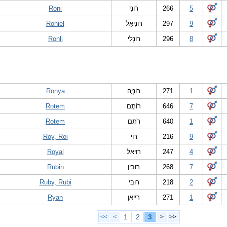
Roni
רוֹנִי
266
5
Roniel
רוֹנִיאֵל
297
9
Ronli
רוֹנְלִי
296
8
Ronya
רוֹנְיָה
271
1
Rotem
רוֹתֶם
646
7
Rotem
רֹתֶם
640
1
Roy, Roi
רוֹי
216
9
Royal
רויאל
247
4
Rubin
רוּבִּין
268
7
Ruby, Rubi
רוּבִּי
218
2
Ryan
רייאן
271
1
1
2
3
<<
<
>
>>