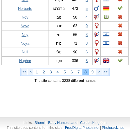
Norberto
נורברטו
473
5
Nov
נוֹב
58
4
Nova
נובה
63
9
Noy
נוֹי
66
3
Noya
נוֹיָה
71
8
Nuli
נולי
96
6
Nuphar
נוּפָר
336
3
1
2
3
4
5
6
7
8
9
<<
<
>
>>
The site contains 3238 different names
Links:
Shemli
|
Baby Names Land
|
Celebs Kingdom
This site uses content from the sites:
FreeDigitalPhotos.net
|
Photorack.net