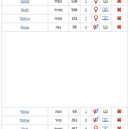
Nofet
נוֹפֶת
536
5
Nofit
נוֹפִית
546
6
Nofya
נוֹפיָה
151
7
Noga
נֹגַהּ
58
4
Noga
נוֹגַהּ
64
1
Nohar
נוהר
261
9
Noit
נוֹאִית
467
8