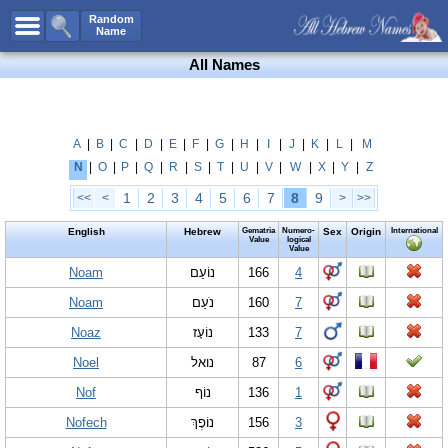
All Names
Random
Name
Advanced Search
All Names
Boy Names
Girl Names
Unisex Names
A
|
B
|
C
|
D
|
E
|
F
|
G
|
H
|
I
|
J
|
K
|
L
|
M
N
|
O
|
P
|
Q
|
R
|
S
|
T
|
U
|
V
|
W
|
X
|
Y
|
Z
Popular Names
1
2
3
4
5
6
7
8
9
<<
<
>
>>
Unique Names
English
Hebrew
Gematria
Numero-
Sex
Origin
International
Categories
Value
logical
Value
Celebs B. Days
Noam
New!
נוֹעַם
166
4
Noam
נֹעַם
160
7
Numerology
Noaz
נוֹעָז
133
7
Add Name
Noel
נואל
87
6
Contact Us
Nof
נוֹף
136
1
Facebook
Nofech
נוֹפֶךְ
156
3