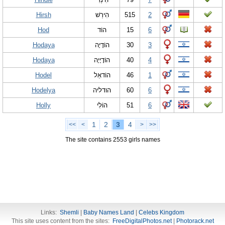
Hirsh
הִירְשׁ
515
2
Hod
הוֹד
15
6
Hodaya
הוֹדָיָה
30
3
Hodaya
הוֹדָיָיָה
40
4
Hodel
הוֹדאֵל
46
1
Hodelya
הודליה
60
6
Holly
הוֹלִי
51
6
1
2
3
4
<<
<
>
>>
The site contains 2553 girls names
Links:
Shemli
|
Baby Names Land
|
Celebs Kingdom
This site uses content from the sites:
FreeDigitalPhotos.net
|
Photorack.net