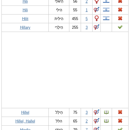
Hili
הִיאלִי
56
2
Hili
הִילִי
55
1
Hilit
הִילִּית
455
5
Hillary
הִילֶרִי
255
3
Hillel
הֵילֵל
75
3
Hillel, Hallel
הלל
65
2
Hindie
הִינְדִּי
79
7