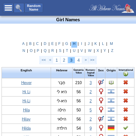
All Names
Random
Name
Advanced Search
Girl Names
Boy Names
Girl Names
Unisex Names
A
|
B
|
C
|
D
|
E
|
F
|
G
|
H
|
I
|
J
|
K
|
L
|
M
N
|
O
|
P
|
Q
|
R
|
S
|
T
|
U
|
V
|
W
|
X
|
Y
|
Z
Popular Names
1
2
3
4
<<
<
>
>>
Unique Names
English
Hebrew
Gematria
Numero-
Sex
Origin
International
Categories
Value
logical
Value
Celebs B. Days
Hever
New!
חֶבֶר
210
3
Hi Li
הִיא לִי
56
2
Numerology
Hi-Li
הִיא-לִי
56
2
Add Name
Hila
הִילָּה
50
5
Contact Us
Hilay
הילאי
56
2
Facebook
Hilda
הילדה
54
9