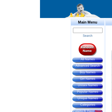
Main Menu
Search
All Names
Advanced Search
Boy Names
Girl Names
Unisex Names
Popular Names
Unique Names
Categories
Celebs B. Days
New!