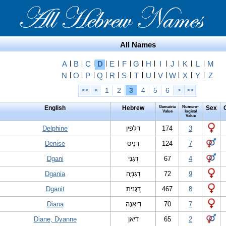
All Names
A
|
B
|
C
|
D
|
E
|
F
|
G
|
H
|
I
|
J
|
K
|
L
|
M
N
|
O
|
P
|
Q
|
R
|
S
|
T
|
U
|
V
|
W
|
X
|
Y
|
Z
1
2
3
4
5
6
<<
<
>
>>
English
Hebrew
Gematria
Numero-
Sex
Value
logical
Value
Delphine
דלפין
174
3
Denise
דְנִיס
124
7
Dgani
דְגָנִי
67
4
Dgania
דְגַנְיָה
72
9
Dganit
דְגָנִית
467
8
Diana
דִיאַנָה
70
7
Diane, Dyanne
דיאן
65
2