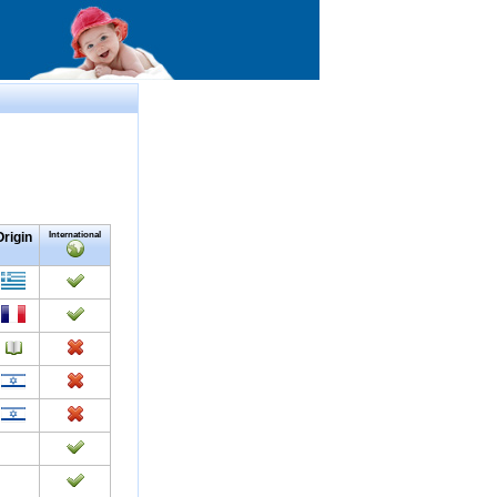
Origin
International