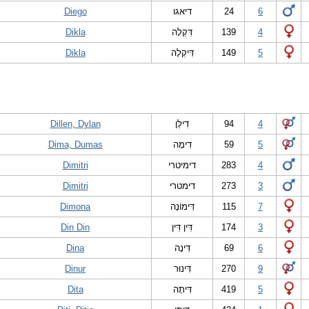
Diego
דיאגו
24
6
Dikla
דִּקְלָה
139
4
Dikla
דִּיקְלָה
149
5
Dillen, Dylan
דִילֶן
94
4
Dima, Dumas
דִימָה
59
5
Dimitri
דימיטרי
283
4
Dimitri
דימטרי
273
3
Dimona
דִּימוֹנָה
115
7
Din Din
דִּין דִּין
174
3
Dina
דִּינָה
69
6
Dinur
דִּינוּר
270
9
Dita
דִּיתָה
419
5