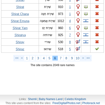
Shirat
שִׁירַת
910
1
Shirat Chana
שִׁירַת חַנָּה
973
1
Shirat Emuna
שִׁירַת אֱמוּנָה
1012
4
Shirat Yam
שִׁירַת יָם
960
6
Shiratya
שירתיה
925
7
Shiray
שיריי
530
8
Shiraz
שיראז
518
5
1
2
3
4
5
6
7
8
9
10
<<
<
>
>>
The site contains 2049 rare names
Links:
Shemli
|
Baby Names Land
|
Celebs Kingdom
This site uses content from the sites:
FreeDigitalPhotos.net
|
Photorack.net