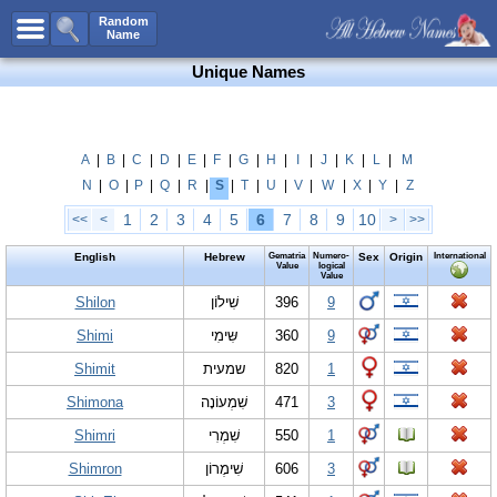
All Names
Random
Name
Advanced Search
Unique Names
Boy Names
Girl Names
Unisex Names
A
|
B
|
C
|
D
|
E
|
F
|
G
|
H
|
I
|
J
|
K
|
L
|
M
N
|
O
|
P
|
Q
|
R
|
S
|
T
|
U
|
V
|
W
|
X
|
Y
|
Z
Popular Names
1
2
3
4
5
6
7
8
9
10
<<
<
>
>>
Unique Names
English
Hebrew
Gematria
Numero-
Sex
Origin
International
Categories
Value
logical
Value
Celebs B. Days
Shilon
New!
שִׁילוֹן
396
9
Shimi
שִּימִי
360
9
Numerology
Shimit
שמעית
820
1
Add Name
Shimona
שִׁמְעוֹנָה
471
3
Contact Us
Shimri
שִׁמְרִי
550
1
Facebook
Shimron
שִׁימֶ‏רוֹן
606
3