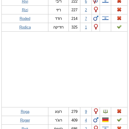
Rivi
ריבי
222
6
Rizi
רִיזִי
227
2
Roded
רודד
214
7
Rodica
רודיקה
325
1
Roga
רוֹגַע
279
9
Roger
רוג'ר
409
4
Roit
רוֹעִית
686
2