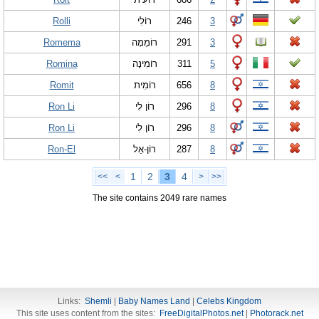
Rolli
רוֹלִי
246
3
Romema
רוֹמֵמָה
291
3
Romina
רוֹמִינָה
311
5
Romit
רוֹמִית
656
8
Ron Li
רוֹן לִי
296
8
Ron Li
רוֹן לִי
296
8
Ron-El
רוֹן-אֵל
287
8
1
2
3
4
<<
<
>
>>
The site contains 2049 rare names
Links:
Shemli
|
Baby Names Land
|
Celebs Kingdom
This site uses content from the sites:
FreeDigitalPhotos.net
|
Photorack.net