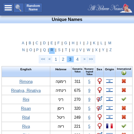
All Names
Random
Name
Advanced Search
Unique Names
Boy Names
Girl Names
Unisex Names
A
|
B
|
C
|
D
|
E
|
F
|
G
|
H
|
I
|
J
|
K
|
L
|
M
N
|
O
|
P
|
Q
|
R
|
S
|
T
|
U
|
V
|
W
|
X
|
Y
|
Z
Popular Names
1
2
3
4
<<
<
>
>>
Unique Names
English
Hebrew
Gematria
Numero-
Sex
Origin
International
Categories
Value
logical
Value
Celebs B. Days
Rimona
New!
רִימוֹנָה
311
5
Rinatya, Rinatiya
רינתיה
675
9
Numerology
Rini
רִינִי
270
9
Add Name
Risan
ריסן
320
5
Contact Us
Rital
ריטל
249
6
Facebook
Riva
ריוה
221
5