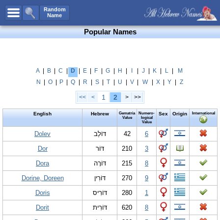
All Names
Random
Name
Advanced Search
Popular Names
Boy Names
Girl Names
Unisex Names
A
|
B
|
C
|
D
|
E
|
F
|
G
|
H
|
I
|
J
|
K
|
L
|
M
N
|
O
|
P
|
Q
|
R
|
S
|
T
|
U
|
V
|
W
|
X
|
Y
|
Z
Popular Names
1
2
<<
<
>
>>
Unique Names
English
Hebrew
Gematria
Numero-
Sex
Origin
International
Categories
Value
logical
Value
Celebs B. Days
Dolev
New!
דּוֹלֶב
42
6
Dor
דּוֹר
210
3
Numerology
Dora
דּוֹרָה
215
8
Add Name
Dorine, Doreen
דּוֹרִין
270
9
Contact Us
Doris
דּוֹרִיס
280
1
Facebook
Dorit
דּוֹרִית
620
8