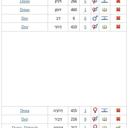
Doron
דּוֹרוֹן
266
5
Dotan
דּוֹתָן
460
1
Dov
דֹב
6
6
Dror
דְּרוֹר
410
5
Drora
דְּרוֹרָה
415
1
Dvir
דְּבִיר
216
9
Dvora, Deborah
דְּבוֹרָה
217
1