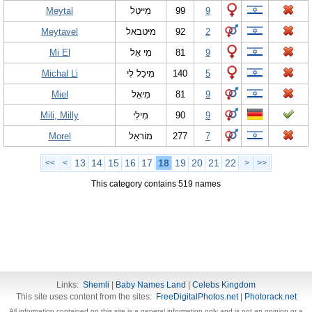
Meytal
מֵייטַל
99
9
Meytavel
מיטבאל
92
2
Mi El
מִי אֵל
81
9
Michal Li
מִיכַל לִי
140
5
Miel
מִיאֵל
81
9
Mili, Milly
מִילִי
90
9
Morel
מוֹראֵל
277
7
13
14
15
16
17
18
19
20
21
22
<<
<
>
>>
This category contains 519 names
Links:
Shemli
|
Baby Names Land
|
Celebs Kingdom
This site uses content from the sites:
FreeDigitalPhotos.net
|
Photorack.net
All information contained on this site is a general information only and is not an opinion or a