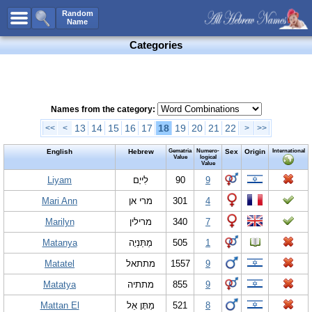
All Names
Random
Name
Advanced Search
Categories
Boy Names
Girl Names
Unisex Names
Names from the category:
Popular Names
13
14
15
16
17
18
19
20
21
22
<<
<
>
>>
Unique Names
English
Hebrew
Gematria
Numero-
Sex
Origin
International
Value
logical
Value
Categories
Liyam
לִייָם
90
9
Celebs B. Days
New!
Mari Ann
מרי אן
301
4
Numerology
Marilyn
מרילין
340
7
Add Name
Matanya
מַתַּנְיָה
505
1
Contact Us
Matatel
מתתאל
1557
9
Facebook
Matatya
מתתיה
855
9
Mattan El
מַתָּן אֵל
521
8