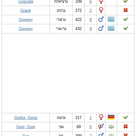
Graciela
גרציאלה
339
6
Granit
גְרַנִיט
272
2
Gregory
גרגורי
422
8
Gregory
גריגורי
432
9
Gretta, Gerta
גרטה
217
1
Guni, Goni
גוני
69
6
Gur
גּוּר
209
2