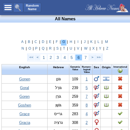
All Names
Random
Name
Advanced Search
All Names
Boy Names
Girl Names
Unisex Names
A
|
B
|
C
|
D
|
E
|
F
|
G
|
H
|
I
|
J
|
K
|
L
|
M
N
|
O
|
P
|
Q
|
R
|
S
|
T
|
U
|
V
|
W
|
X
|
Y
|
Z
Popular Names
1
2
3
4
5
6
7
<<
<
>
>>
Unique Names
English
Hebrew
Gematria
Numero-
Sex
Origin
International
Categories
Value
logical
Value
Celebs B. Days
Gonen
New!
גּוֹנֵן
109
1
Goral
גּוֹרָל
239
5
Numerology
Goren
גוֹרֶן
259
7
Add Name
Goshen
גּוֹשֶׁן
359
8
Contact Us
Grace
גרייס
283
4
Facebook
Gracia
גרציה
308
2