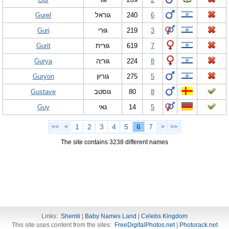
Gurel
גוראל
240
6
Guri
גּוּרִי
219
3
Gurit
גּוּרִית
619
7
Gurya
גּוּריָה
224
8
Guryon
גוריון
275
5
Gustave
גוסטב
80
8
Guy
גאי
14
5
1
2
3
4
5
6
7
<<
<
>
>>
The site contains 3238 different names
Links:
Shemli
|
Baby Names Land
|
Celebs Kingdom
This site uses content from the sites:
FreeDigitalPhotos.net
|
Photorack.net