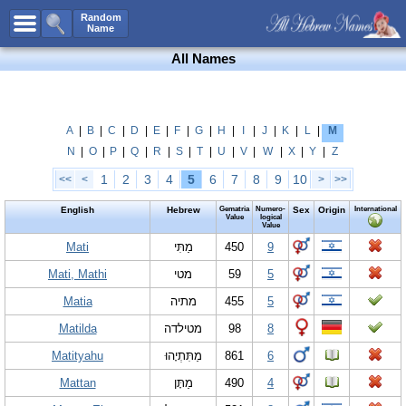
All Names
Random
Name
Advanced Search
All Names
Boy Names
Girl Names
Unisex Names
A
|
B
|
C
|
D
|
E
|
F
|
G
|
H
|
I
|
J
|
K
|
L
|
M
N
|
O
|
P
|
Q
|
R
|
S
|
T
|
U
|
V
|
W
|
X
|
Y
|
Z
Popular Names
1
2
3
4
5
6
7
8
9
10
<<
<
>
>>
Unique Names
English
Hebrew
Gematria
Numero-
Sex
Origin
International
Categories
Value
logical
Value
Celebs B. Days
Mati
New!
מַתִּי
450
9
Mati, Mathi
מטי
59
5
Numerology
Matia
מתיה
455
5
Add Name
Matilda
מטילדה
98
8
Contact Us
Matityahu
מַתִּתְיָהוּ
861
6
Facebook
Mattan
מַתָּן
490
4