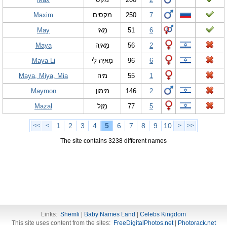
Maxim
מקסים
250
7
May
מַאי
51
6
Maya
מַאיָה
56
2
Maya Li
מַאיָה לִי
96
6
Maya, Miya, Mia
מיה
55
1
Maymon
מימון
146
2
Mazal
מַזָּל
77
5
1
2
3
4
5
6
7
8
9
10
<<
<
>
>>
The site contains 3238 different names
Links:
Shemli
|
Baby Names Land
|
Celebs Kingdom
This site uses content from the sites:
FreeDigitalPhotos.net
|
Photorack.net