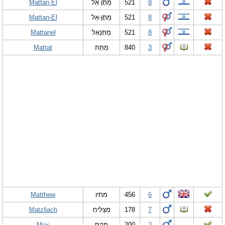
Mattan El
מַתָּן אֵל
521
8
Mattan-El
מַתָּן-אֵל
521
8
Mattanel
מַתַּנְאֵל
521
8
Mattat
מַתַּת
840
3
Matthew
מתיו
456
6
Matzliach
מַצְלִיחַ
178
7
Max
מקס
200
2