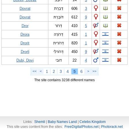
Dovrat
דָּבְרַת
606
3
Dovrat
דּוֹבְרַת
612
9
Dror
דְּרוֹר
410
5
Drora
דְּרוֹרָה
415
1
Drorit
דְּרוֹרִית
820
1
Drorli
דְּרוֹרלִי
450
9
Dubi, Dovi
דובי
22
4
1
2
3
4
5
6
<<
<
>
>>
The site contains 3238 different names
Links:
Shemli
|
Baby Names Land
|
Celebs Kingdom
This site uses content from the sites:
FreeDigitalPhotos.net
|
Photorack.net