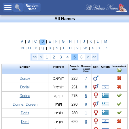
All Names
Random
Name
Advanced Search
All Names
Boy Names
Girl Names
Unisex Names
A
|
B
|
C
|
D
|
E
|
F
|
G
|
H
|
I
|
J
|
K
|
L
|
M
N
|
O
|
P
|
Q
|
R
|
S
|
T
|
U
|
V
|
W
|
X
|
Y
|
Z
Popular Names
1
2
3
4
5
6
<<
<
>
>>
Unique Names
English
Hebrew
Gematria
Numero-
Sex
Origin
International
Categories
Value
logical
Value
Celebs B. Days
Doriav
New!
דוריאב
223
7
Doriel
דּוֹרִיאֵל
251
8
Numerology
Dorina
דּוֹרִינָה
275
5
Add Name
Dorine, Doreen
דּוֹרִין
270
9
Contact Us
Doris
דּוֹרִיס
280
1
Facebook
Dorit
דּוֹרִית
620
8