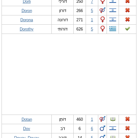
Dorli
דּוֹרלִי
250
7
Doron
דּוֹרוֹן
266
5
Dorona
דורונה
271
1
Dorothy
דּוֹרוֹתִּי
626
5
Dotan
דּוֹתָן
460
1
Dov
דֹב
6
6
Dovev, Dovav
דּוֹבֵב
14
5