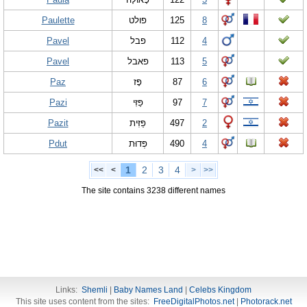
Paulette
פולט
125
8
Pavel
פבל
112
4
Pavel
פאבל
113
5
Paz
פָּז
87
6
Pazi
פַּזִּי
97
7
Pazit
פַּזִּית
497
2
Pdut
פְּדוּת
490
4
1
2
3
4
<<
<
>
>>
The site contains 3238 different names
Links:
Shemli
|
Baby Names Land
|
Celebs Kingdom
This site uses content from the sites:
FreeDigitalPhotos.net
|
Photorack.net