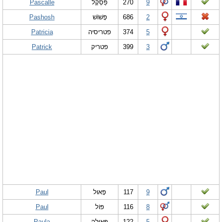
Pascalle
פַּסְקָל
270
9
Pashosh
פָּשׁוֹשׁ
686
2
Patricia
פטריסיה
374
5
Patrick
פטריק
399
3
Paul
פָּאוּל
117
9
Paul
פּ‏וֹ‏ל
116
8
Paula
פָּאוּלָה
122
5