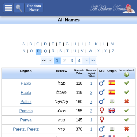
All Names
Random
Name
Advanced Search
All Names
Boy Names
Girl Names
Unisex Names
A
|
B
|
C
|
D
|
E
|
F
|
G
|
H
|
I
|
J
|
K
|
L
|
M
N
|
O
|
P
|
Q
|
R
|
S
|
T
|
U
|
V
|
W
|
X
|
Y
|
Z
Popular Names
1
2
3
4
<<
<
>
>>
Unique Names
English
Hebrew
Gematria
Numero-
Sex
Origin
International
Categories
Value
logical
Value
Celebs B. Days
Pablo
New!
פבלו
118
1
Pablo
פאבלו
119
2
Numerology
Paltiel
פַּלְטִיאֵל
160
7
Add Name
Pamela
פמלה
155
2
Contact Us
Panya
פניה
145
1
Facebook
Paretz, Peretz
פרץ
370
1