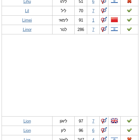
Lihu
לִיהוּ
51
6
Lil
לִיל
70
7
Limei
לימאי
91
1
Linor
לִנוֹר
286
7
Lion
לִיאוֹן
97
7
Lion
ליון
96
6
Lior
לִיאוֹר
247
4