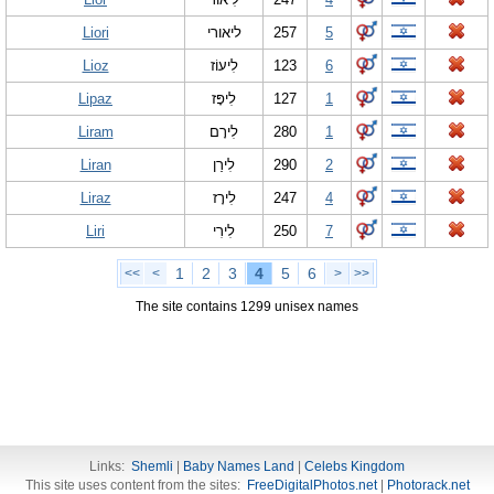
Liori
ליאורי
257
5
Lioz
לִיעוֹז
123
6
Lipaz
לִיפָּז
127
1
Liram
לִירָם
280
1
Liran
לִירַן
290
2
Liraz
לִירָז
247
4
Liri
לִירִי
250
7
1
2
3
4
5
6
<<
<
>
>>
The site contains 1299 unisex names
Links:
Shemli
|
Baby Names Land
|
Celebs Kingdom
This site uses content from the sites:
FreeDigitalPhotos.net
|
Photorack.net