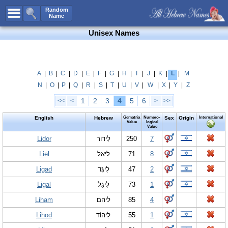
All Names
Random
Name
Advanced Search
Unisex Names
Boy Names
Girl Names
Unisex Names
A
|
B
|
C
|
D
|
E
|
F
|
G
|
H
|
I
|
J
|
K
|
L
|
M
N
|
O
|
P
|
Q
|
R
|
S
|
T
|
U
|
V
|
W
|
X
|
Y
|
Z
Popular Names
1
2
3
4
5
6
<<
<
>
>>
Unique Names
English
Hebrew
Gematria
Numero-
Sex
Origin
International
Categories
Value
logical
Value
Celebs B. Days
Lidor
New!
לִידוֹר
250
7
Liel
לִיאֵל
71
8
Numerology
Ligad
לִיגָּד
47
2
Add Name
Ligal
לִיגַּל
73
1
Contact Us
Liham
ליהם
85
4
Facebook
Lihod
לִיהוֹד
55
1