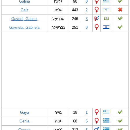
Galina
גָּלִינָה
98
8
Galit
גַּלִּית
443
2
Gavriel, Gabriel
גַּבְרִיאֵל
246
3
Gavriela, Gabriela
גַּבְרִיאֵלָה
251
8
Gaya
גַּאיָה
19
1
Genia
גניה
68
5
George
ג'ורג'
212
5