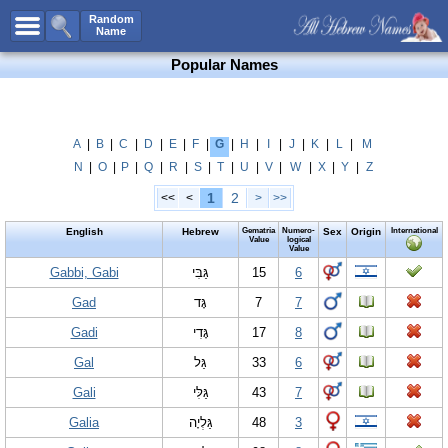
All Names
Random
Name
Advanced Search
Popular Names
Boy Names
Girl Names
Unisex Names
A
|
B
|
C
|
D
|
E
|
F
|
G
|
H
|
I
|
J
|
K
|
L
|
M
N
|
O
|
P
|
Q
|
R
|
S
|
T
|
U
|
V
|
W
|
X
|
Y
|
Z
Popular Names
1
2
<<
<
>
>>
Unique Names
English
Hebrew
Gematria
Numero-
Sex
Origin
International
Categories
Value
logical
Value
Celebs B. Days
Gabbi, Gabi
New!
גַּבִּי
15
6
Gad
גָּד
7
7
Numerology
Gadi
גָּדִי
17
8
Add Name
Gal
גַּל
33
6
Contact Us
Gali
גַּלִּי
43
7
Facebook
Galia
גַּלְיָה
48
3