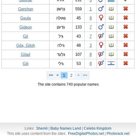
Gershon
גֵּרְשׁוֹן
559
1
Geula
גְּאוּלָה
45
9
Gideon
גִּדְעוֹן
133
7
Gil
גִּיל
43
7
Gila, Giloh
גילה
48
3
Gilad
גִּלְעָד
107
8
Gili
גִּילִי
53
8
1
2
<<
<
>
>>
The site contains 740 popular names
Links:
Shemli
|
Baby Names Land
|
Celebs Kingdom
This site uses content from the sites:
FreeDigitalPhotos.net
|
Photorack.net