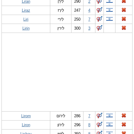
Liran
לִירַן
290
2
Liraz
לִירָז
247
4
Liri
לִירִי
250
7
Lirin
לירין
300
3
Lirom
לִירוֹם
286
7
Liron
לִירוֹן
296
8
Lishay
לִישַׁי
350
8