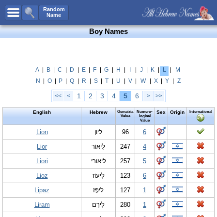
All Names
Random
Name
Advanced Search
Boy Names
Boy Names
Girl Names
Unisex Names
A
|
B
|
C
|
D
|
E
|
F
|
G
|
H
|
I
|
J
|
K
|
L
|
M
N
|
O
|
P
|
Q
|
R
|
S
|
T
|
U
|
V
|
W
|
X
|
Y
|
Z
Popular Names
1
2
3
4
5
6
<<
<
>
>>
Unique Names
English
Hebrew
Gematria
Numero-
Sex
Origin
International
Categories
Value
logical
Value
Celebs B. Days
Lion
New!
ליון
96
6
Lior
לִיאוֹר
247
4
Numerology
Liori
ליאורי
257
5
Add Name
Lioz
לִיעוֹז
123
6
Contact Us
Lipaz
לִיפָּז
127
1
Facebook
Liram
לִירָם
280
1