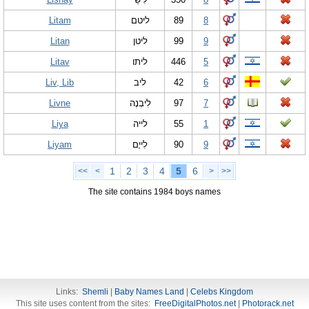
Litam
ליטם
89
8
Litan
ליטן
99
9
Litav
ליתו
446
5
Liv, Lib
ליב
42
6
Livne
לִיבְנֶה
97
7
Liya
לייה
55
1
Liyam
לִייָם
90
9
1
2
3
4
5
6
<<
<
>
>>
The site contains 1984 boys names
Links:
Shemli
|
Baby Names Land
|
Celebs Kingdom
This site uses content from the sites:
FreeDigitalPhotos.net
|
Photorack.net