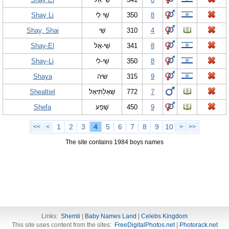
Shay Li
שַׁי לִי
350
8
Shay, Shai
שַׁי
310
4
Shay-El
שַׁי-אֵל
341
8
Shay-Li
שַׁי-לִי
350
8
Shaya
שיה
315
9
Shealtiel
שְׁאַלְתִּיאֵל
772
7
Shefa
שֶׁפַע
450
9
1
2
3
4
5
6
7
8
9
10
<<
<
>
>>
The site contains 1984 boys names
Links:
Shemli
|
Baby Names Land
|
Celebs Kingdom
This site uses content from the sites:
FreeDigitalPhotos.net
|
Photorack.net