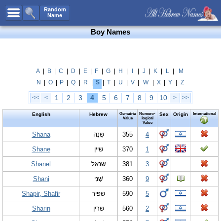
All Names
Random
Name
Advanced Search
Boy Names
Boy Names
Girl Names
Unisex Names
A
|
B
|
C
|
D
|
E
|
F
|
G
|
H
|
I
|
J
|
K
|
L
|
M
N
|
O
|
P
|
Q
|
R
|
S
|
T
|
U
|
V
|
W
|
X
|
Y
|
Z
Popular Names
1
2
3
4
5
6
7
8
9
10
<<
<
>
>>
Unique Names
English
Hebrew
Gematria
Numero-
Sex
Origin
International
Categories
Value
logical
Value
Celebs B. Days
Shana
New!
שָׁנָה
355
4
Shane
שיין
370
1
Numerology
Shanel
שנאל
381
3
Add Name
Shani
שָׁנִי
360
9
Contact Us
Shapir, Shafir
שפיר
590
5
Facebook
Sharin
שרין
560
2