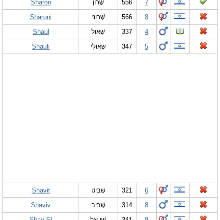
Sharon
שָׁרוֹן
556
7
Sharoni
שָׁרוֹנִי
566
8
Shaul
שָׁאוּל
337
4
Shauli
שָׁאוּלִי
347
5
Shavit
שָׁבִיט
321
6
Shaviv
שָׁבִיב
314
8
Shay El
שַׁי אֵל
341
8