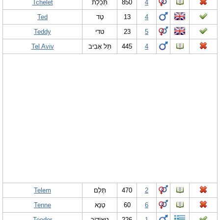
Tchelet
תְּכֵלֶת
850
4
Ted
טֶד
13
4
Teddy
טדי
23
5
Tel Aviv
תֵּל אָבִיב
445
4
Telem
תֶּלֶם
470
2
Tenne
טֶנֶא
60
6
Teodor
טֶאוֹדוֹר
226
1