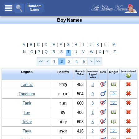
All Names
Random
Name
Advanced Search
Boy Names
Boy Names
Girl Names
Unisex Names
A
|
B
|
C
|
D
|
E
|
F
|
G
|
H
|
I
|
J
|
K
|
L
|
M
N
|
O
|
P
|
Q
|
R
|
S
|
T
|
U
|
V
|
W
|
X
|
Y
|
Z
Popular Names
1
2
3
4
5
<<
<
>
>>
Unique Names
English
Hebrew
Gematria
Numero-
Sex
Origin
International
Categories
Value
logical
Value
Celebs B. Days
Tamuz
New!
תַּמּוּז
453
3
Tanchum
תַּנְחוּם
504
9
Numerology
Tanir
תָּנִיר
660
3
Add Name
Tav
תָּו
406
1
Contact Us
Tavor
תָּבוֹר
608
5
Facebook
Taya
תאיה
416
2