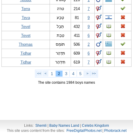
Terra
טרה
214
7
Teva
טֶבַע
81
9
Tevel
תֵּבֵל
432
9
Tevet
טֵבֵת
411
6
Thomas
תּוֹמַס
506
2
Tidhar
תִּדְהָר
609
6
Tidhar
תִּידְהָר
619
7
1
2
3
4
5
<<
<
>
>>
The site contains 1984 boys names
Links:
Shemli
|
Baby Names Land
|
Celebs Kingdom
This site uses content from the sites:
FreeDigitalPhotos.net
|
Photorack.net