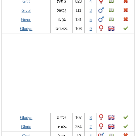
Gitit
גִּיתִּית
823
4
Givol
גִּבְעוֹל
111
3
Givon
גִּבְעוֹן
131
5
Gladys
גלאדיס
108
9
Gladys
גלדיס
107
8
Gloria
גלוריה
254
2
Goel
גּוֹאֵל
40
4