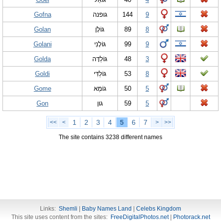
Gofna
גופנה
144
9
Golan
גּוֹלָן
89
8
Golani
גּוֹלָנִי
99
9
Golda
גּוֹלְדָּה
48
3
Goldi
גּוֹלְדִּי
53
8
Gome
גוֹמֶא
50
5
Gon
גון
59
5
1
2
3
4
5
6
7
<<
<
>
>>
The site contains 3238 different names
Links:
Shemli
|
Baby Names Land
|
Celebs Kingdom
This site uses content from the sites:
FreeDigitalPhotos.net
|
Photorack.net