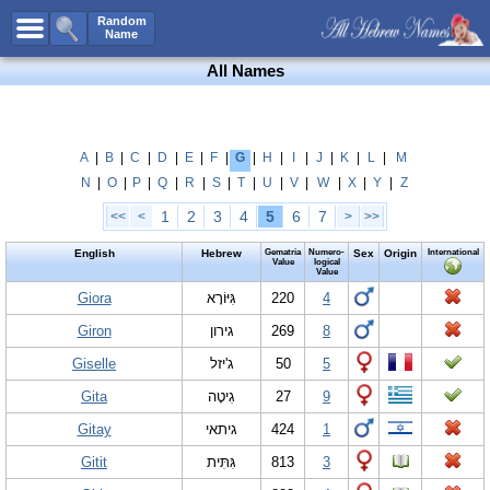
All Names
Random
Name
Advanced Search
All Names
Boy Names
Girl Names
Unisex Names
A
|
B
|
C
|
D
|
E
|
F
|
G
|
H
|
I
|
J
|
K
|
L
|
M
N
|
O
|
P
|
Q
|
R
|
S
|
T
|
U
|
V
|
W
|
X
|
Y
|
Z
Popular Names
1
2
3
4
5
6
7
<<
<
>
>>
Unique Names
English
Hebrew
Gematria
Numero-
Sex
Origin
International
Categories
Value
logical
Value
Celebs B. Days
Giora
New!
גִּיּוֹרָא
220
4
Giron
גירון
269
8
Numerology
Giselle
ג'יזל
50
5
Add Name
Gita
גִיטָה
27
9
Contact Us
Gitay
גיתאי
424
1
Facebook
Gitit
גִּתִּית
813
3