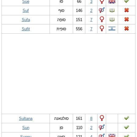
Sue
סוּ
66
3
Suf
סוּף
146
2
Sufa
סוּפָה
151
7
Sufit
סוּפִית
556
7
Sultana
סולטאנה
161
8
Sun
סן
110
2
Sunny
סאני
121
4