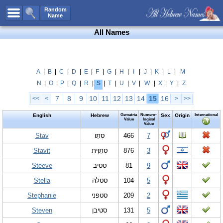
All Names
Random
Name
Advanced Search
All Names
Boy Names
Girl Names
Unisex Names
A
|
B
|
C
|
D
|
E
|
F
|
G
|
H
|
I
|
J
|
K
|
L
|
M
N
|
O
|
P
|
Q
|
R
|
S
|
T
|
U
|
V
|
W
|
X
|
Y
|
Z
Popular Names
7
8
9
10
11
12
13
14
15
16
<<
<
>
>>
Unique Names
English
Hebrew
Gematria
Numero-
Sex
Origin
International
Categories
Value
logical
Value
Celebs B. Days
Stav
New!
סְתָו
466
7
Stavit
סְתָוִית
876
3
Numerology
Steeve
סטיב
81
9
Add Name
Stella
סטלה
104
5
Contact Us
Stephanie
סטפני
209
2
Facebook
Steven
סטיבן
131
5