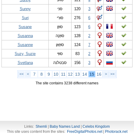
Sunny
סני
120
3
Suri
סוּרִי
276
6
Susane
סוּזַן
123
6
Susanna
סוּזַנָה
128
2
Susanne
סוּזַאַן
124
7
Suzy, Suzie
סוּזִּי
83
2
Svetlana
סבטלנה
156
3
7
8
9
10
11
12
13
14
15
16
<<
<
>
>>
The site contains 3238 different names
Links:
Shemli
|
Baby Names Land
|
Celebs Kingdom
This site uses content from the sites:
FreeDigitalPhotos.net
|
Photorack.net