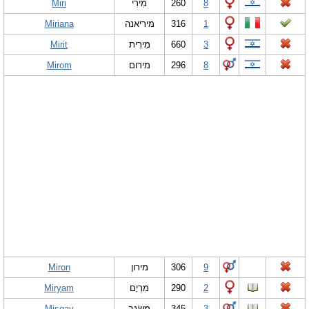
Miri
מִירִי
260
8
Miriana
מיריאנה
316
1
Mirit
מִירִית
660
3
Mirom
מירום
296
8
Miron
מירון
306
9
Miryam
מִרְיָם
290
2
Misgav
מִשְׂגָּב
345
3