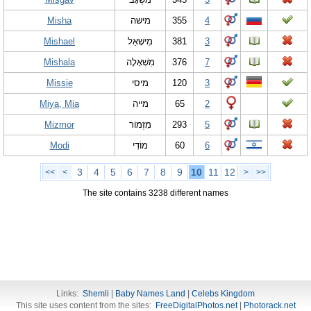
Misha
מישה
355
4
Mishael
מִישָׁאֵל
381
3
Mishala
מִשְׁאָלָה
376
7
Missie
מיסי
120
3
Miya, Mia
מייה
65
2
Mizmor
מִזְמוֹר
293
5
Modi
מוֹדִי
60
6
3
4
5
6
7
8
9
10
11
12
<<
<
>
>>
The site contains 3238 different names
Links:
Shemli
|
Baby Names Land
|
Celebs Kingdom
This site uses content from the sites:
FreeDigitalPhotos.net
|
Photorack.net