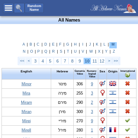
All Names
Random
Name
Advanced Search
All Names
Boy Names
Girl Names
Unisex Names
A
|
B
|
C
|
D
|
E
|
F
|
G
|
H
|
I
|
J
|
K
|
L
|
M
N
|
O
|
P
|
Q
|
R
|
S
|
T
|
U
|
V
|
W
|
X
|
Y
|
Z
Popular Names
3
4
5
6
7
8
9
10
11
12
<<
<
>
>>
Unique Names
English
Hebrew
Gematria
Numero-
Sex
Origin
International
Categories
Value
logical
Value
Celebs B. Days
Minor
New!
מִינוֹר
306
9
Mira
מִירָה
255
3
Numerology
Miram
מירם
290
2
Add Name
Miran
מירן
300
3
Contact Us
Mirei
מיריי
270
9
Facebook
Mirell
מירל
280
1